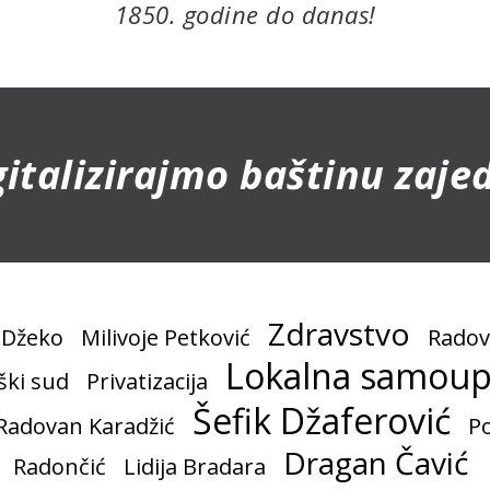
1850. godine do danas!
gitalizirajmo baštinu zaje
Zdravstvo
 Džeko
Milivoje Petković
Radov
Lokalna samoup
ški sud
Privatizacija
Šefik Džaferović
Radovan Karadžić
Po
Dragan Čavić
Radončić
Lidija Bradara