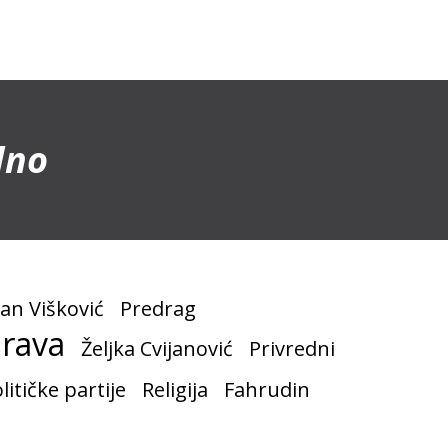
dno
an Višković
Predrag
rava
Željka Cvijanović
Privredni
litičke partije
Religija
Fahrudin