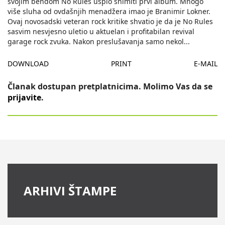
svojim bendom No Rules uspio snimiti prvi album. Mnogo
više sluha od ovdašnjih menadžera imao je Branimir Lokner.
Ovaj novosadski veteran rock kritike shvatio je da je No Rules
sasvim nesvjesno uletio u aktuelan i profitabilan revival
garage rock zvuka. Nakon preslušavanja samo nekol
...
DOWNLOAD
PRINT
E-MAIL
Članak dostupan pretplatnicima. Molimo Vas da se
prijavite
.
ARHIVI ŠTAMPE