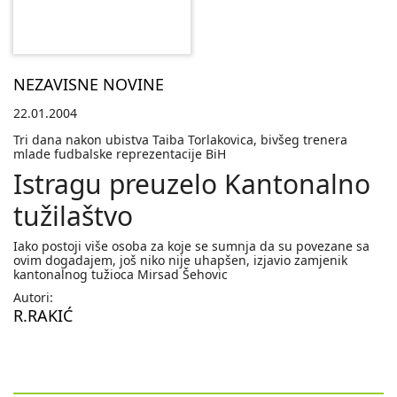
NEZAVISNE NOVINE
22.01.2004
Tri dana nakon ubistva Taiba Torlakovica, bivšeg trenera
mlade fudbalske reprezentacije BiH
Istragu preuzelo Kantonalno
tužilaštvo
Iako postoji više osoba za koje se sumnja da su povezane sa
ovim dogadajem, još niko nije uhapšen, izjavio zamjenik
kantonalnog tužioca Mirsad Šehovic
Autori:
R.RAKIĆ