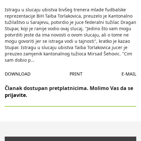
Istragu u slucaju ubistva bivšeg trenera mlade fudbalske
reprezentacije BiH Taiba Torlakovica, preuzelo je Kantonalno
tužilaštvo u Sarajevu, potvrdio je juce federalni tužilac Dragan
Stupar, koji je ranije vodio ovaj slucaj. "Jedino što vam mogu
potvrditi jeste da ima novosti o ovom slucaju, ali o tome ne
mogu govoriti jer se istraga vodi u tajnosti", kratko je kazao
Stupar. Istragu u slucaju ubistva Taiba Torlakovica jucer je
preuzeo zamjenik kantonalnog tužioca Mirsad Šehovic. "Cim
sam dobio p
...
DOWNLOAD
PRINT
E-MAIL
Članak dostupan pretplatnicima. Molimo Vas da se
prijavite
.