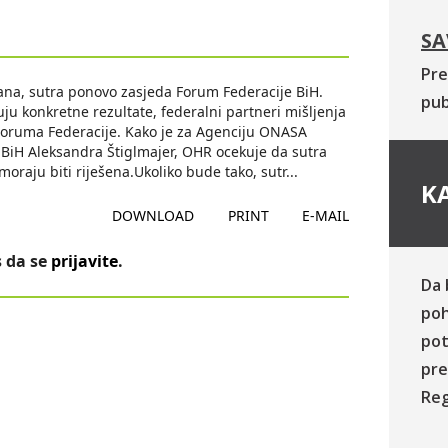
SA
Pre
na, sutra ponovo zasjeda Forum Federacije BiH.
pub
u konkretne rezultate, federalni partneri mišljenja
z Foruma Federacije. Kako je za Agenciju ONASA
u BiH Aleksandra Štiglmajer, OHR ocekuje da sutra
oraju biti riješena.Ukoliko bude tako, sutr
...
KA
DOWNLOAD
PRINT
E-MAIL
 da se
prijavite
.
Da 
poh
pot
pre
Reg