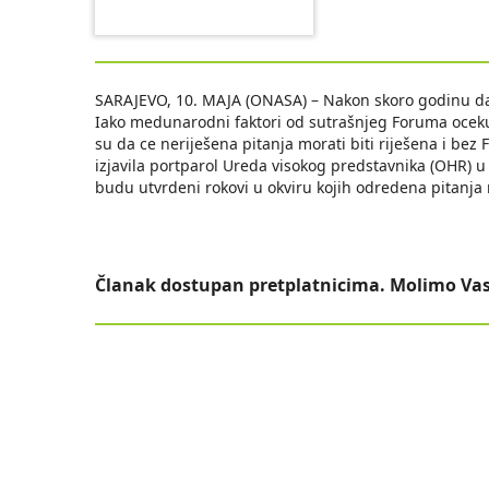
SARAJEVO, 10. MAJA (ONASA) – Nakon skoro godinu da
Iako medunarodni faktori od sutrašnjeg Foruma ocekuj
su da ce neriješena pitanja morati biti riješena i be
izjavila portparol Ureda visokog predstavnika (OHR) 
budu utvrdeni rokovi u okviru kojih odredena pitanja m
Članak dostupan pretplatnicima. Molimo Vas