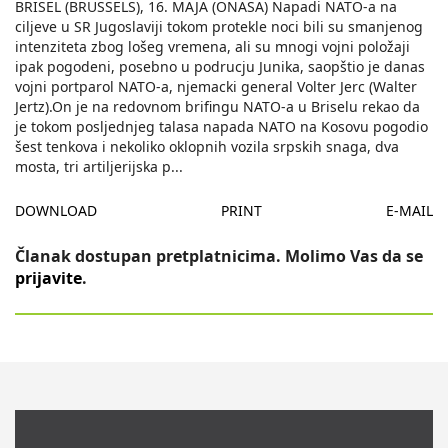
BRISEL (BRUSSELS), 16. MAJA (ONASA) Napadi NATO-a na
ciljeve u SR Jugoslaviji tokom protekle noci bili su smanjenog
intenziteta zbog lošeg vremena, ali su mnogi vojni položaji
ipak pogodeni, posebno u podrucju Junika, saopštio je danas
vojni portparol NATO-a, njemacki general Volter Jerc (Walter
Jertz).On je na redovnom brifingu NATO-a u Briselu rekao da
je tokom posljednjeg talasa napada NATO na Kosovu pogodio
šest tenkova i nekoliko oklopnih vozila srpskih snaga, dva
mosta, tri artiljerijska p
...
DOWNLOAD
PRINT
E-MAIL
Članak dostupan pretplatnicima. Molimo Vas da se
prijavite
.