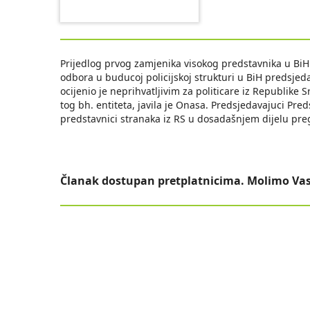
Prijedlog prvog zamjenika visokog predstavnika u BiH
odbora u buducoj policijskoj strukturi u BiH predsje
ocijenio je neprihvatljivim za politicare iz Republike 
tog bh. entiteta, javila je Onasa. Predsjedavajuci Pr
predstavnici stranaka iz RS u dosadašnjem dijelu preg
Članak dostupan pretplatnicima. Molimo Vas