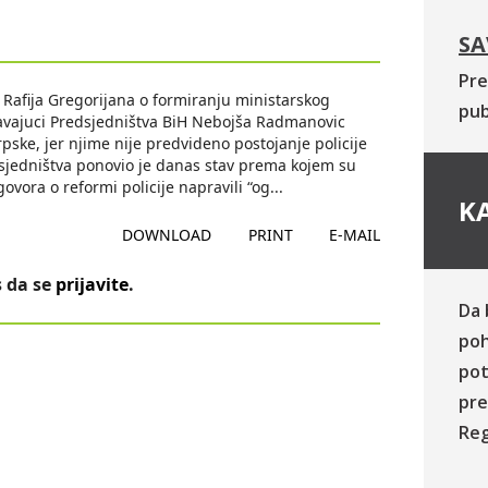
SA
Pre
 Rafija Gregorijana o formiranju ministarskog
pub
davajuci Predsjedništva BiH Nebojša Radmanovic
Srpske, jer njime nije predvideno postojanje policije
edsjedništva ponovio je danas stav prema kojem su
ovora o reformi policije napravili “og
...
KA
DOWNLOAD
PRINT
E-MAIL
 da se
prijavite
.
Da 
poh
pot
pre
Reg