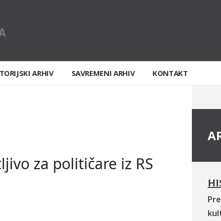
TORIJSKI ARHIV
SAVREMENI ARHIV
KONTAKT
A
jivo za političare iz RS
HI
Pre
kul