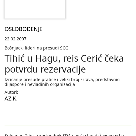
OSLOBOĐENJE
22.02.2007
Bošnjacki lideri na presudi SCG
Tihić u Hagu, reis Cerić čeka
potvrdu rezervacije
Izricanje presude pratice i veliki broj žrtava, predstavnici
dijaspore i nevladinih organizacija
Autori:
AZ.K.
Sulejman Tihic, predsjednik SDA i bivši clan državnog vrha