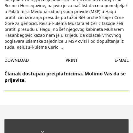
Bosne i Hercegovine, najavio je za naš list da ce u ponedjeljak
u Palati mira Medunarodnog suda pravde (MSP) u Hagu
pratiti cin izricanja presude po tužbi BiH protiv Srbije i Crne
Gore za genocid. Reisu-l-ulema Mustafa ef Ceric takode želi
pratiti presudu u Hagu, no šef njegovog kabineta Muharem
Hasanbegovic kazao nam je u srijedu da dolazak vrhovnog
poglavara Islamske zajednice u MSP ovisi i od dopuštenja iz
suda. Reiusu-l-ulema Ceric
...
DOWNLOAD
PRINT
E-MAIL
Članak dostupan pretplatnicima. Molimo Vas da se
prijavite
.