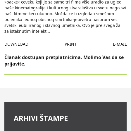
»packe« coveku koji je sa samo tri filma više uradio za ugled
naše kinematografije i kulturnog stvaralaštva u svetu nego svi
naši fitmmeikeri ukupno. Možda ce ti izgledati smešnim
polemika jednog obicnog smrtnika-jebivetra naspram vec
svetski eubiliranog i slavnog umetnika. Ovo je pre svega žal
za istaknutim intelekt
...
DOWNLOAD
PRINT
E-MAIL
Članak dostupan pretplatnicima. Molimo Vas da se
prijavite
.
ARHIVI ŠTAMPE