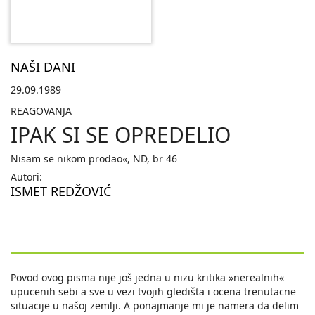
NAŠI DANI
29.09.1989
REAGOVANJA
IPAK SI SE OPREDELIO
Nisam se nikom prodao«, ND, br 46
Autori:
ISMET REDŽOVIĆ
Povod ovog pisma nije još jedna u nizu kritika »nerealnih«
upucenih sebi a sve u vezi tvojih gledišta i ocena trenutacne
situacije u našoj zemlji. A ponajmanje mi je namera da delim