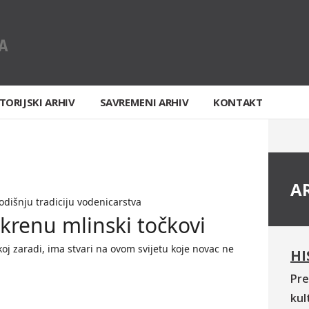
TORIJSKI ARHIV
SAVREMENI ARHIV
KONTAKT
A
odišnju tradiciju vodenicarstva
krenu mlinski točkovi
koj zaradi, ima stvari na ovom svijetu koje novac ne
HI
Pre
kul