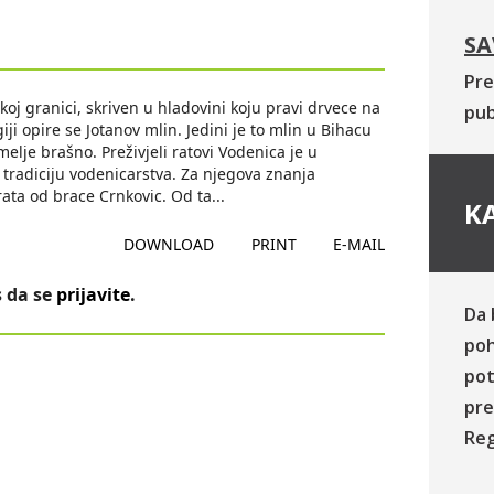
SA
Pre
oj granici, skriven u hladovini koju pravi drvece na
pub
ji opire se Jotanov mlin. Jedini je to mlin u Bihacu
melje brašno. Preživjeli ratovi Vodenica je u
u tradiciju vodenicarstva. Za njegova znanja
rata od brace Crnkovic. Od ta
...
KA
DOWNLOAD
PRINT
E-MAIL
 da se
prijavite
.
Da 
poh
pot
pre
Reg