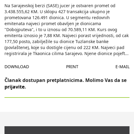
Na Sarajevskoj berzi (SASE) jucer je ostvaren promet od
3.438.555,62 KM. U sklopu 427 transakcija ukupno je
prometovana 126.491 dionica. U segmentu redovnih
emitenata najveci promet obavljen je dionicama
"Dobojputeva", i to u iznosu od 70.589,11 KM. Kurs ovog
emitenta iznosio je 7,88 KM. Najveci porast vrijednosti, od cak
177,50 posto, zabilježile su dionice Tuzlanske banke
(povlaštene), koje su dostigle cijenu od 222 KM. Najveci pad
registrirala je Tkaonica cilima Sarajevo. Njene dionice pojeft
...
DOWNLOAD
PRINT
E-MAIL
Članak dostupan pretplatnicima. Molimo Vas da se
prijavite
.