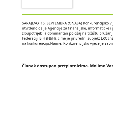
SARAJEVO, 16. SEPTEMBRA (ONASA) Konkurencijsko vijec
utvrdeno da je Agencije za finansijske, informaticke i
zloupotrijebila dominantan položaj na tržištu pružanja
Federaciji BiH (FBiH), cime je privredni subjekt LRC 
na konkurenciju.Naime, Konkurencijsko vijece je zapr
Članak dostupan pretplatnicima. Molimo Vas