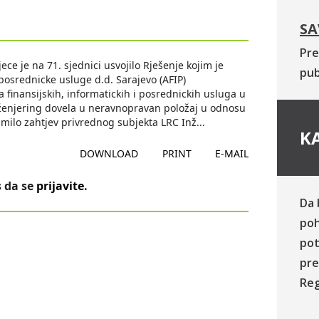
SA
Pre
e je na 71. sjednici usvojilo Rješenje kojim je
pub
 posrednicke usluge d.d. Sarajevo (AFIP)
 finansijskih, informatickih i posrednickih usluga u
Inženjering dovela u neravnopravan položaj u odnosu
imilo zahtjev privrednog subjekta LRC Inž
...
KA
DOWNLOAD
PRINT
E-MAIL
 da se
prijavite
.
Da 
poh
pot
pre
Reg