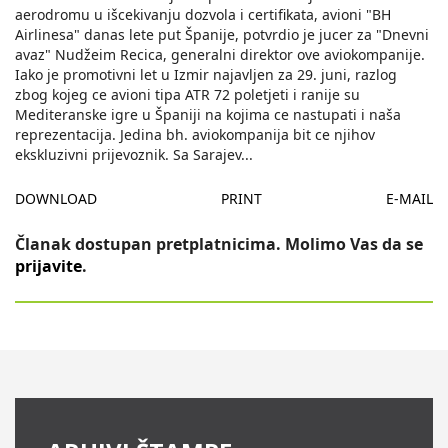
aerodromu u išcekivanju dozvola i certifikata, avioni "BH
Airlinesa" danas lete put Španije, potvrdio je jucer za "Dnevni
avaz" Nudžeim Recica, generalni direktor ove aviokompanije.
Iako je promotivni let u Izmir najavljen za 29. juni, razlog
zbog kojeg ce avioni tipa ATR 72 poletjeti i ranije su
Mediteranske igre u Španiji na kojima ce nastupati i naša
reprezentacija. Jedina bh. aviokompanija bit ce njihov
ekskluzivni prijevoznik. Sa Sarajev
...
DOWNLOAD
PRINT
E-MAIL
Članak dostupan pretplatnicima. Molimo Vas da se
prijavite
.