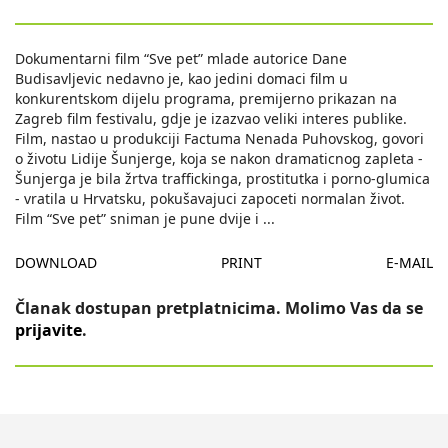
Dokumentarni film “Sve pet” mlade autorice Dane
Budisavljevic nedavno je, kao jedini domaci film u
konkurentskom dijelu programa, premijerno prikazan na
Zagreb film festivalu, gdje je izazvao veliki interes publike.
Film, nastao u produkciji Factuma Nenada Puhovskog, govori
o životu Lidije Šunjerge, koja se nakon dramaticnog zapleta -
Šunjerga je bila žrtva traffickinga, prostitutka i porno-glumica
- vratila u Hrvatsku, pokušavajuci zapoceti normalan život.
Film “Sve pet” sniman je pune dvije i
...
DOWNLOAD
PRINT
E-MAIL
Članak dostupan pretplatnicima. Molimo Vas da se
prijavite
.