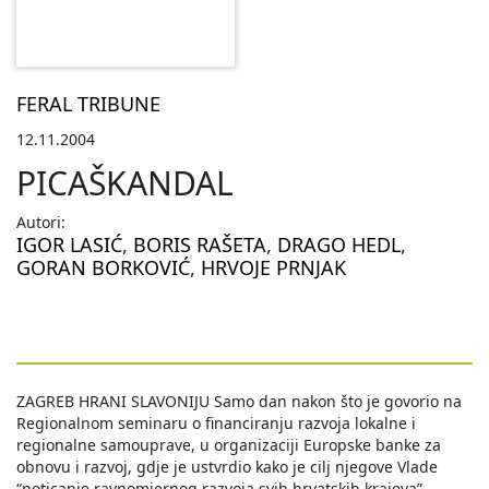
FERAL TRIBUNE
12.11.2004
PICAŠKANDAL
Autori:
IGOR LASIĆ
,
BORIS RAŠETA
,
DRAGO HEDL
,
GORAN BORKOVIĆ
,
HRVOJE PRNJAK
ZAGREB HRANI SLAVONIJU Samo dan nakon što je govorio na
Regionalnom seminaru o financiranju razvoja lokalne i
regionalne samouprave, u organizaciji Europske banke za
obnovu i razvoj, gdje je ustvrdio kako je cilj njegove Vlade
“poticanje ravnomjernog razvoja svih hrvatskih krajeva”,