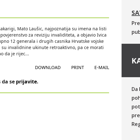
SA
Pre
akarigi, Mato Laušic, najpoznatija su imena na listi
pub
povjerenstvo za reviziju invaliditeta, a objavio Ivica
kupno 12 generala i drugih casnika Hrvatske vojske
ici su invalidnine ukinute retroaktivno, pa ce morati
o da je rijec
...
KA
DOWNLOAD
PRINT
E-MAIL
 da se
prijavite
.
Da 
poh
pot
pre
Reg