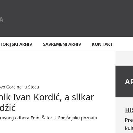
TORIJSKI ARHIV
SAVREMENI ARHIV
KONTAKT
A
ovo Gorcina“ u Stocu
ik Ivan Kordić, a slikar
džić
HI
pravnog odbora Edim Šator U Godišnjaku poznata
Pre
kul