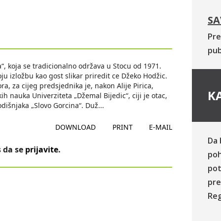
SA
Pre
pub
“, koja se tradicionalno održava u Stocu od 1971.
ju izložbu kao gost slikar priredit ce Džeko Hodžic.
, za cijeg predsjednika je, nakon Alije Pirica,
KA
h nauka Univerziteta „Džemal Bijedic“, ciji je otac,
dišnjaka „Slovo Gorcina“. Duž
...
DOWNLOAD
PRINT
E-MAIL
Da 
 da se
prijavite
.
poh
pot
pre
Reg