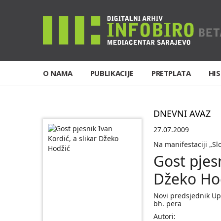
O NAMA
PUBLIKACIJE
PRETPLATA
HIS
DNEVNI AVAZ
27.07.2009
Na manifestaciji „Sl
Gost pjesn
Džeko Ho
Novi predsjednik U
bh. pera
Autori: