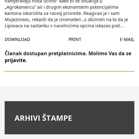
namjeravaju ništa uciniti“ kako bi se situacija u
„Agrokomercu“ ali i drugim ekonomskim potencijalima
kantona iskoristila za razvoj privrede. Reagirao je i sam
Mujezinovic, rekavši da je iznenaden „s obzirom na to da je
Lipovaca na sastanku s nacelnicima opcina iskazao pod
...
DOWNLOAD
PRINT
E-MAIL
Članak dostupan pretplatnicima. Molimo Vas da se
prijavite
.
ARHIVI ŠTAMPE