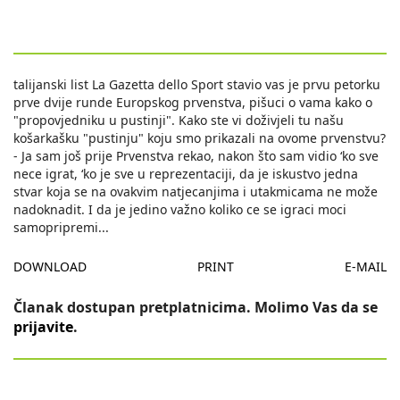
talijanski list La Gazetta dello Sport stavio vas je prvu petorku
prve dvije runde Europskog prvenstva, pišuci o vama kako o
"propovjedniku u pustinji". Kako ste vi doživjeli tu našu
košarkašku "pustinju" koju smo prikazali na ovome prvenstvu?
- Ja sam još prije Prvenstva rekao, nakon što sam vidio ‘ko sve
nece igrat, ‘ko je sve u reprezentaciji, da je iskustvo jedna
stvar koja se na ovakvim natjecanjima i utakmicama ne može
nadoknadit. I da je jedino važno koliko ce se igraci moci
samopripremi
...
DOWNLOAD
PRINT
E-MAIL
Članak dostupan pretplatnicima. Molimo Vas da se
prijavite
.