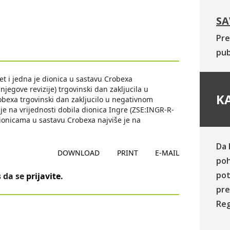
SA
Pre
pub
et i jedna je dionica u sastavu Crobexa
jegove revizije) trgovinski dan zakljucila u
KA
robexa trgovinski dan zakljucilo u negativnom
je na vrijednosti dobila dionica Ingre (ZSE:INGR-R-
ionicama u sastavu Crobexa najviše je na
Da 
DOWNLOAD
PRINT
E-MAIL
poh
pot
 da se
prijavite
.
pre
Reg