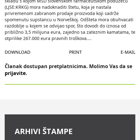
skladu s kojom MSD slovenskom farmaceutskom poduzecu
(LJSE:KRKG) mora nadoknaditi štetu, koja je nastala
privremenom zabranom prodaje proizvoda koji sadrže
spomenutu supstancu u Norveškoj. Odšteta mora obuhvacati
razdoblje u kojem se odvijao spor, što dovodi do iznosa od
približno 3,5 milijuna eura, zajedno sa zateznim kamatama, te
otprilike 267.000 eura pravnih troškova.
...
DOWNLOAD
PRINT
E-MAIL
Članak dostupan pretplatnicima. Molimo Vas da se
prijavite
.
ARHIVI ŠTAMPE