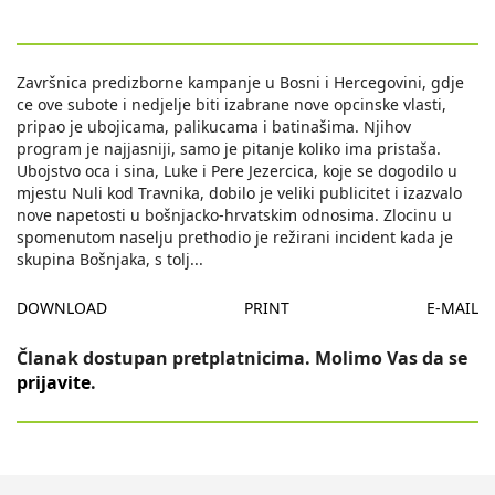
Završnica predizborne kampanje u Bosni i Hercegovini, gdje
ce ove subote i nedjelje biti izabrane nove opcinske vlasti,
pripao je ubojicama, palikucama i batinašima. Njihov
program je najjasniji, samo je pitanje koliko ima pristaša.
Ubojstvo oca i sina, Luke i Pere Jezercica, koje se dogodilo u
mjestu Nuli kod Travnika, dobilo je veliki publicitet i izazvalo
nove napetosti u bošnjacko-hrvatskim odnosima. Zlocinu u
spomenutom naselju prethodio je režirani incident kada je
skupina Bošnjaka, s tolj
...
DOWNLOAD
PRINT
E-MAIL
Članak dostupan pretplatnicima. Molimo Vas da se
prijavite
.