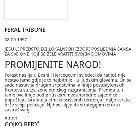
FERAL TRIBUNE
08.09.1997
JESU LI PREDSTOJECI LOKALNI BH IZBORI POSLJEDNJA ŠANSA
ZA SVE ONE KOJI SE ŽELE VRATITI SVOJIM DOMOVIMA
PROMIJENITE NAROD!
Porast nasilja u Bosni i Hercegovini svjedoci da rat još nije
nestao tamo gdje je to najbitnije - u ljudskim glavama. On se
sada nastavlja drugim sredstvima, a linije postdaytonskih
frontova su tzv. zone etnickog razgranicenja. Premda tu i
tamo ove linije pod pritiskom medunarodne zajednice
popuštaju, branitelji etnicki ocišcenih teritorija i dalje cvrsto
drže svoje položaje. Njihov cilj je da strategijom terora i
zastrašivanj
Autori:
GOJKO BERIĆ