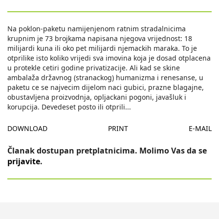
Na poklon-paketu namijenjenom ratnim stradalnicima
krupnim je 73 brojkama napisana njegova vrijednost: 18
milijardi kuna ili oko pet milijardi njemackih maraka. To je
otprilike isto koliko vrijedi sva imovina koja je dosad otplacena
u protekle cetiri godine privatizacije. Ali kad se skine
ambalaža državnog (stranackog) humanizma i renesanse, u
paketu ce se najvecim dijelom naci gubici, prazne blagajne,
obustavljena proizvodnja, opljackani pogoni, javašluk i
korupcija. Devedeset posto ili otprili
...
DOWNLOAD
PRINT
E-MAIL
Članak dostupan pretplatnicima. Molimo Vas da se
prijavite
.