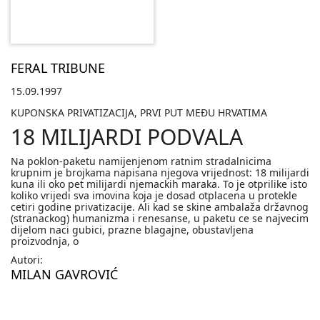
FERAL TRIBUNE
15.09.1997
KUPONSKA PRIVATIZACIJA, PRVI PUT MEÐU HRVATIMA
18 MILIJARDI PODVALA
Na poklon-paketu namijenjenom ratnim stradalnicima
krupnim je brojkama napisana njegova vrijednost: 18 milijardi
kuna ili oko pet milijardi njemackih maraka. To je otprilike isto
koliko vrijedi sva imovina koja je dosad otplacena u protekle
cetiri godine privatizacije. Ali kad se skine ambalaža državnog
(stranackog) humanizma i renesanse, u paketu ce se najvecim
dijelom naci gubici, prazne blagajne, obustavljena
proizvodnja, o
Autori:
MILAN GAVROVIĆ