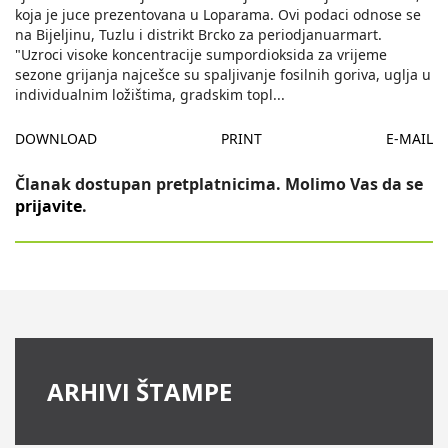
koja je juce prezentovana u Loparama. Ovi podaci odnose se
na Bijeljinu, Tuzlu i distrikt Brcko za periodjanuarmart.
"Uzroci visoke koncentracije sumpordioksida za vrijeme
sezone grijanja najcešce su spaljivanje fosilnih goriva, uglja u
individualnim ložištima, gradskim topl
...
DOWNLOAD
PRINT
E-MAIL
Članak dostupan pretplatnicima. Molimo Vas da se
prijavite
.
ARHIVI ŠTAMPE