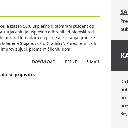
SA
Pre
uce je izašao 500. uspješno diplomrani student od
pub
a Turjacanin je uspješno odbranila diplomski rad
talnim karakteristikama u procesu kretanja gradske
lici Mladena Stojanovica u Gradišci". Pored tehnickih
 improvizujuci, prema mišljenju Kom
...
KA
DOWNLOAD
PRINT
E-MAIL
 da se
prijavite
.
Da 
poh
pot
pre
Reg