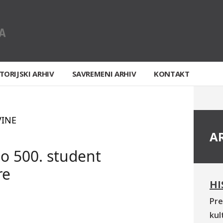
TORIJSKI ARHIV
SAVREMENI ARHIV
KONTAKT
VINE
A
o 500. student
re
HI
Pre
kul