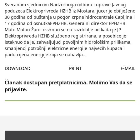
Svecanom sjednicom Nadzornoga odbora i uprave Javnog
poduzeca Elektroprivreda HZHB iz Mostara, jucer je obilježeno
30 godina od puštanja u pogon crpne hidrocentrale Capljina i
17 godina od osnutkaEPHZHB. Generalni direktor EPHZHB
Mato Matan Žaric osvrnuo se na razdoblje od kada je JP
Elektroprivreda HZHB službeno registrirana, a posebice je
istaknuo da je, zahvaljujuci povoljnim hidrološkim prilikama,
smanjenoj potrošnji elektricne energije najvecih kupaca i
padu cijena energije koja se nabavlja
...
DOWNLOAD
PRINT
E-MAIL
Članak dostupan pretplatnicima. Molimo Vas da se
prijavite
.