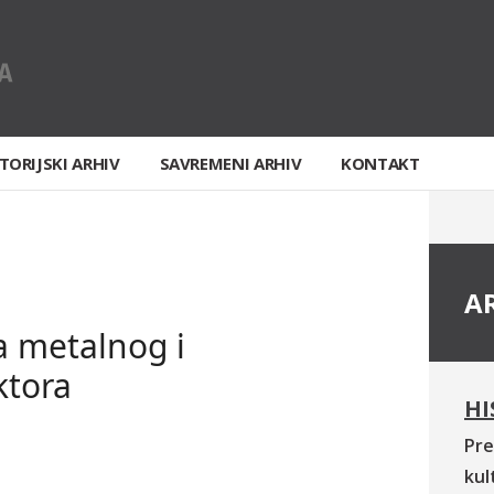
TORIJSKI ARHIV
SAVREMENI ARHIV
KONTAKT
A
ja metalnog i
ktora
HI
Pre
kul