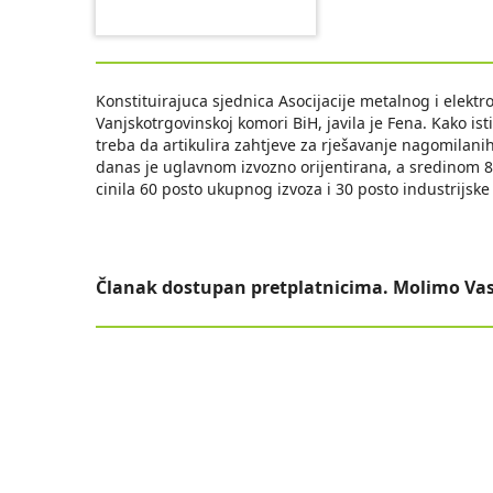
Konstituirajuca sjednica Asocijacije metalnog i elektr
Vanjskotrgovinskoj komori BiH, javila je Fena. Kako istic
treba da artikulira zahtjeve za rješavanje nagomilanih
danas je uglavnom izvozno orijentirana, a sredinom 80ti
cinila 60 posto ukupnog izvoza i 30 posto industrijske
Članak dostupan pretplatnicima. Molimo Vas