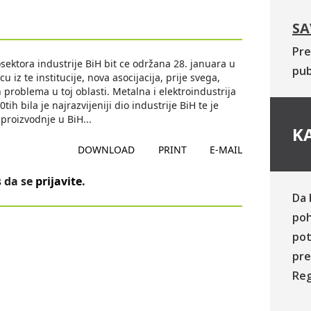
SA
Pre
osektora industrije BiH bit ce održana 28. januara u
pub
u iz te institucije, nova asocijacija, prije svega,
 problema u toj oblasti. Metalna i elektroindustrija
h bila je najrazvijeniji dio industrije BiH te je
 proizvodnje u BiH
...
KA
DOWNLOAD
PRINT
E-MAIL
 da se
prijavite
.
Da 
poh
pot
pre
Reg