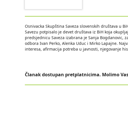
Osnivacka Skupština Saveza slovenskih društava u BiH
Savezu potpisalo je devet društava iz BiH koja okupljaj
predsjednicu Saveza izabrana je Sanja Bogdanovic, za
odbora Ivan Perko, Alenka Uduc i Mirko Lapajne. Najva
interesa, afirmacija potreba u javnosti, njegovanje hist
Članak dostupan pretplatnicima. Molimo Vas