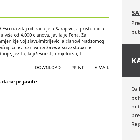
SA
Pre
 Evropa zdaj održana je u Sarajevu, a pristupnicu
pub
u više od 4.000 clanova, javila je Fena. Za
mjenikje VojislavDimitrijevic, a clanovi Nadzomog
žniji ciljevi osnivanja Saveza su zastupanje
orije, jezika, književnosti, umjetoosti, t
...
KA
DOWNLOAD
PRINT
E-MAIL
 da se
prijavite
.
Da 
poh
pot
pre
Reg