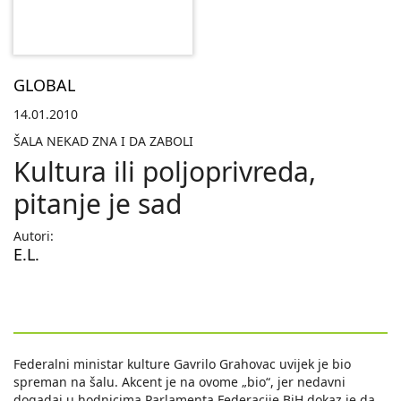
GLOBAL
14.01.2010
ŠALA NEKAD ZNA I DA ZABOLI
Kultura ili poljoprivreda,
pitanje je sad
Autori:
E.L.
Federalni ministar kulture Gavrilo Grahovac uvijek je bio
spreman na šalu. Akcent je na ovome „bio“, jer nedavni
dogadaj u hodnicima Parlamenta Federacije BiH dokaz je da