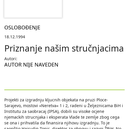
OSLOBOĐENJE
18.12.1994
Priznanje našim stručnjacima
Autori:
AUTOR NIJE NAVEDEN
Projekti za izgradnju kljucnih objekata na pruzi Ploce-
Sarajevo, mostovi »Neretva« 1 i 2, radeni u Željeznicama BiH i
Institutu za saobracaj (IPSA), dobili su visoke ocjene
njemackih strucnjaka i eksperata Vlade te zemlje zbog cega
se ona i prihvatila da finansira njihovu izgradnju. To je
saopštio Hajrudin Topic, direktor za obnovu i razvoj ŽBiH. No