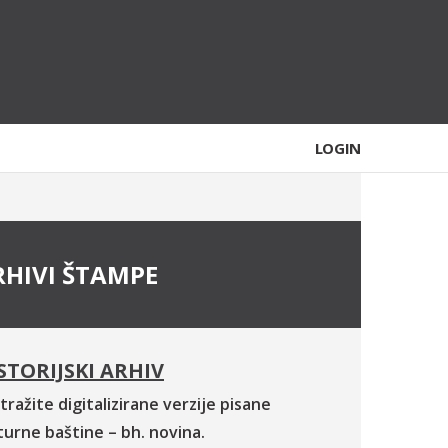
LOGIN
RHIVI ŠTAMPE
STORIJSKI ARHIV
tražite digitalizirane verzije pisane
turne baštine – bh. novina.