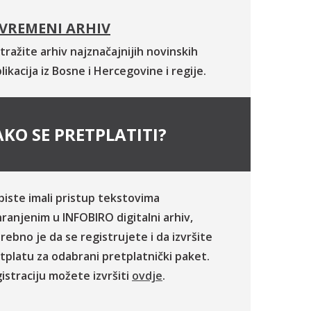
VREMENI ARHIV
tražite arhiv najznačajnijih novinskih
likacija iz Bosne i Hercegovine i regije.
KO SE PRETPLATITI?
biste imali pristup tekstovima
ranjenim u INFOBIRO digitalni arhiv,
rebno je da se registrujete i da izvršite
tplatu za odabrani pretplatnički paket.
istraciju možete izvršiti
ovdje
.