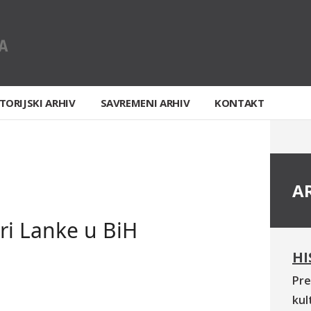
TORIJSKI ARHIV
SAVREMENI ARHIV
KONTAKT
A
Šri Lanke u BiH
HI
Pre
kul