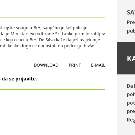
SA
Pre
icijske snage u BiH, saopštio je šef policije.
pub
R da je Ministarstvo odbrane Sri Lanke primilo zahtjev
 koji ce ici u BiH. De Silva kaže da još uvijek nije
 niti koliko dugo ce oni ostati na podrucju bivše
KA
DOWNLOAD
PRINT
E-MAIL
 da se
prijavite
.
Da 
poh
pot
pre
Reg