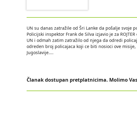
UN su danas zatražile od Šri Lanke da pošalje svoje pol
Policijski inspektor Frank de Silva izjavio je za ROJTE
UN i odmah zatim zatražilo od njega da odredi policajce
odreden broj policajaca koji ce biti nosioci ove misije,
Jugoslavije.
...
Članak dostupan pretplatnicima. Molimo Vas