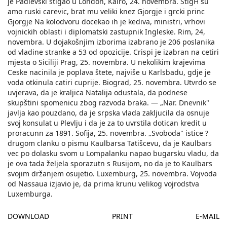
je Padlevski stigao u London, Kairo, 24. novembra. StigH su
amo ruski carevic, brat mu veliki knez Gjorgje i grcki princ
Gjorgje Na kolodvoru docekao ih je kediva, ministri, vrhovi
vojnickih oblasti i diplomatski zastupnik Ingleske. Rim, 24,
novembra. U dojakošnjim izborima izabrano je 206 poslanika
od vladine stranke a 53 od opozicije. Crispi je izabran na cetiri
mjesta o Siciliji Prag, 25. novembra. U nekolikim krajevima
Ceske nacinila je poplava štete, najviše u Karlsbadu, gdje je
voda otkinula catiri cuprije. Biograd, 25. novembra. Utvrdo se
uvjerava, da je kraljica Natalija odustala, da podnese
skupštini spomenicu zbog razvoda braka. — „Nar. Dnevnik"
javlja kao pouzdano, da je srpska vlada zakljucila da osnuje
svoj konsulat u Plevlju i da je za to uvrstila dotican kredit u
proracunn za 1891. Sofija, 25. novembra. „Svoboda" istice ?
drugom clanku o pismu Kaulbarsa Tatišcevu, da je Kaulbars
vec po dolasku svom u Lompalanku napao bugarsku vladu, da
je ova tada željela sporazutn s Rusijom, no da je to Kaulbars
svojim držanjem osujetio. Luxemburg, 25. novembra. Vojvoda
od Nassaua izjavio je, da prima krunu velikog vojrodstva
Luxemburga.
DOWNLOAD
PRINT
E-MAIL