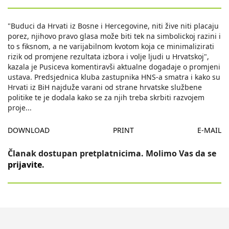
"Buduci da Hrvati iz Bosne i Hercegovine, niti žive niti placaju
porez, njihovo pravo glasa može biti tek na simbolickoj razini i
to s fiksnom, a ne varijabilnom kvotom koja ce minimalizirati
rizik od promjene rezultata izbora i volje ljudi u Hrvatskoj",
kazala je Pusiceva komentiravši aktualne dogadaje o promjeni
ustava. Predsjednica kluba zastupnika HNS-a smatra i kako su
Hrvati iz BiH najduže varani od strane hrvatske službene
politike te je dodala kako se za njih treba skrbiti razvojem
proje
...
DOWNLOAD
PRINT
E-MAIL
Članak dostupan pretplatnicima. Molimo Vas da se
prijavite
.