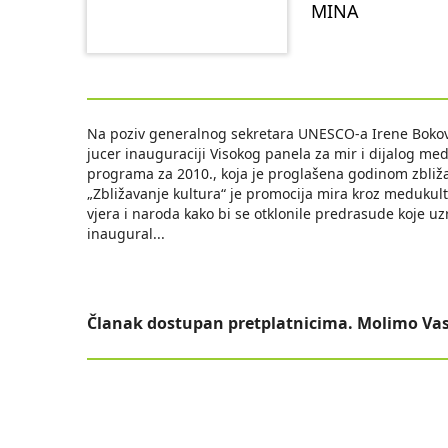
MINA
Na poziv generalnog sekretara UNESCO-a Irene Bokove
jucer inauguraciji Visokog panela za mir i dijalog 
programa za 2010., koja je proglašena godinom zbližav
„Zbližavanje kultura“ je promocija mira kroz meduku
vjera i naroda kako bi se otklonile predrasude koje u
inaugural
...
Članak dostupan pretplatnicima. Molimo Vas