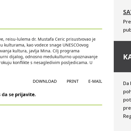
SA
Pre
pub
, reisu-lulema dr. Mustafa Ceric prisustvovao je
medu kulturama, kao vodece snage UNESCOovog
anja kultura, javlja Mina. Cilj programa
KA
lturni dijalog, odnosno medukulturno upoznavanje
zrokuju konflikte s nesagledivim posljedicama. U
DOWNLOAD
PRINT
E-MAIL
Da 
poh
 da se
prijavite
.
pot
pre
Reg