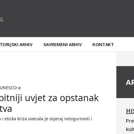
TORIJSKI ARHIV
SAVREMENI ARHIV
KONTAKT
A
u UNESCO-a
bitniji uvjet za opstanak
tva
HI
i eticka kriza uvecala je osjecaj nesigurnosti i
Pre
kul