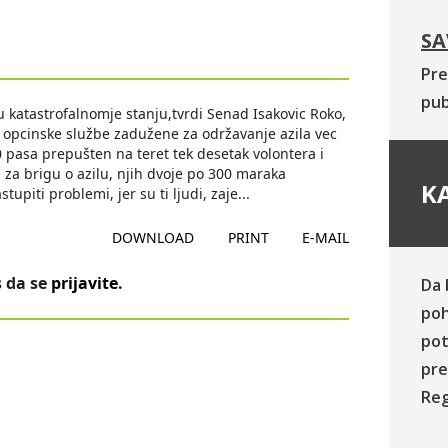
SA
Pre
pub
u katastrofalnomje stanju,tvrdi Senad Isakovic Roko,
se opcinske službe zadužene za održavanje azila vec
pasa prepušten na teret tek desetak volontera i
za brigu o azilu, njih dvoje po 300 maraka
KA
upiti problemi, jer su ti ljudi, zaje
...
DOWNLOAD
PRINT
E-MAIL
 da se
prijavite
.
Da 
poh
pot
pre
Reg