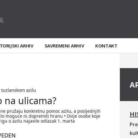
TORIJSKI ARHIV
SAVREMENI ARHIV
KONTAKT
A
 tuzlanskom azilu
o na ulicama?
 ne pružaju konkretnu pomoc azilu, a posljednjih
HI
ilo moguce ni dopremiti hranu • Dvije osobe koje
gu o azilu najavile odlazak 1. marta
Pre
kul
VEDEN