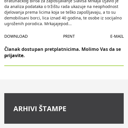
bratunackog Biroa za zapošljavanje Slaviša Mrkaja izjavio je
da analiza podataka o tržištu rada ukazuje na neophodnost
djelovanja prema licima koja se teško zapošljavaju, a to su
demobilisani borci, lica iznad 40 godina, te osobe iz socijalno
ugroženih porodica. Mrkajajepod
...
DOWNLOAD
PRINT
E-MAIL
Članak dostupan pretplatnicima. Molimo Vas da se
prijavite
.
ARHIVI ŠTAMPE