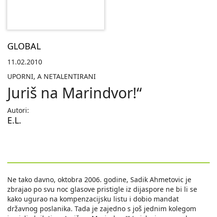
GLOBAL
11.02.2010
UPORNI, A NETALENTIRANI
Juriš na Marindvor!“
Autori:
E.L.
Ne tako davno, oktobra 2006. godine, Sadik Ahmetovic je
zbrajao po svu noc glasove pristigle iz dijaspore ne bi li se
kako ugurao na kompenzacijsku listu i dobio mandat
državnog poslanika. Tada je zajedno s još jednim kolegom