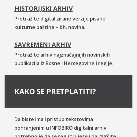
HISTORIJSKI ARHIV
Pretražite digitalizirane verzije pisane
kulturne baštine – bh. novina.
SAVREMENI ARHIV
Pretražite arhiv najznačajnijih novinskih
publikacija iz Bosne i Hercegovine i regije.
KAKO SE PRETPLATITI?
Da biste imali pristup tekstovima
pohranjenim u INFOBIRO digitalni arhiv,
potrebno je da se registrujete i da izvršite