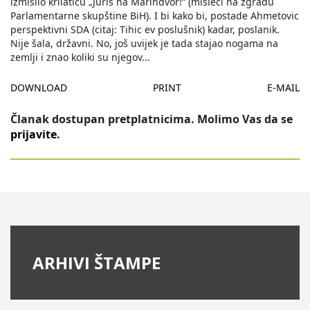
izmislio krilaticu „Juriš na Marindvor!“ (misleci na zgradu
Parlamentarne skupštine BiH). I bi kako bi, postade Ahmetovic
perspektivni SDA (citaj: Tihic ev poslušnik) kadar, poslanik.
Nije šala, državni. No, još uvijek je tada stajao nogama na
zemlji i znao koliki su njegov
...
DOWNLOAD
PRINT
E-MAIL
Članak dostupan pretplatnicima. Molimo Vas da se
prijavite
.
ARHIVI ŠTAMPE