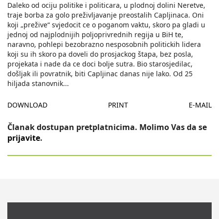
Daleko od ociju politike i politicara, u plodnoj dolini Neretve,
traje borba za golo preživljavanje preostalih Capljinaca. Oni
koji „prežive“ svjedocit ce o poganom vaktu, skoro pa gladi u
jednoj od najplodnijih poljoprivrednih regija u BiH te,
naravno, pohlepi bezobrazno nesposobnih politickih lidera
koji su ih skoro pa doveli do prosjackog štapa, bez posla,
projekata i nade da ce doci bolje sutra. Bio starosjedilac,
došljak ili povratnik, biti Capljinac danas nije lako. Od 25
hiljada stanovnik
...
DOWNLOAD
PRINT
E-MAIL
Članak dostupan pretplatnicima. Molimo Vas da se
prijavite
.