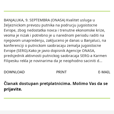
BANJALUKA, 9. SEPTEMBRA (ONASA) Kvalitet usluga u
željeznickom prevozu putnika na podrucju jugoistocne
Evrope, zbog nedostatka novca i trenutne ekonomske krize,
veoma je nizak i potrebno je u narednom periodu raditi na
njegovom unapredenju, zakljuceno je danas u Banjaluci, na
konferenciji o putnickom saobracaju zemalja jugoistocne
Evrope (SERG).Kako je javio dopisnik Agencije ONASA,
predsjednik aktivnosti putnickog saobracaja SERG-a Karmen
Filipesku rekla je novinarima da je neophodno saciniti d
...
DOWNLOAD
PRINT
E-MAIL
Članak dostupan pretplatnicima. Molimo Vas da se
prijavite
.