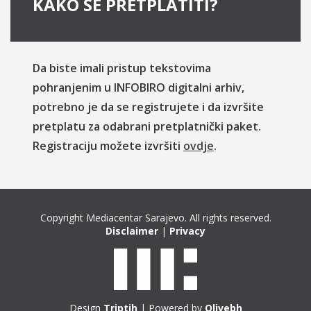
KAKO SE PRETPLATITI?
Da biste imali pristup tekstovima
pohranjenim u INFOBIRO digitalni arhiv,
potrebno je da se registrujete i da izvršite
pretplatu za odabrani pretplatnički paket.
Registraciju možete izvršiti
ovdje
.
Copyright Mediacentar Sarajevo. All rights reserved.
Disclaimer
|
Privacy
Design
Triptih
| Powered by
Olivebh