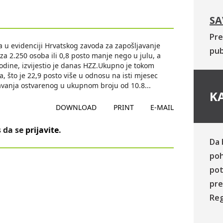
SA
Pre
 evidenciji Hrvatskog zavoda za zapošljavanje
pub
 za 2.250 osoba ili 0,8 posto manje nego u julu, a
godine, izvijestio je danas HZZ.Ukupno je tokom
, što je 22,9 posto više u odnosu na isti mjesec
javanja ostvarenog u ukupnom broju od 10.8
...
KA
DOWNLOAD
PRINT
E-MAIL
 da se
prijavite
.
Da 
poh
pot
pre
Reg