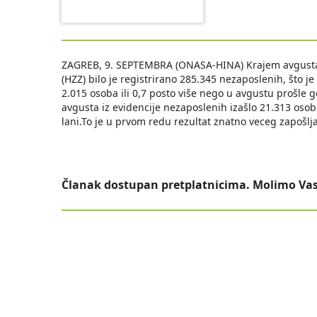
ZAGREB, 9. SEPTEMBRA (ONASA-HINA) Krajem avgusta u
(HZZ) bilo je registrirano 285.345 nezaposlenih, što je
2.015 osoba ili 0,7 posto više nego u avgustu prošle 
avgusta iz evidencije nezaposlenih izašlo 21.313 osoba
lani.To je u prvom redu rezultat znatno veceg zapošl
Članak dostupan pretplatnicima. Molimo Vas