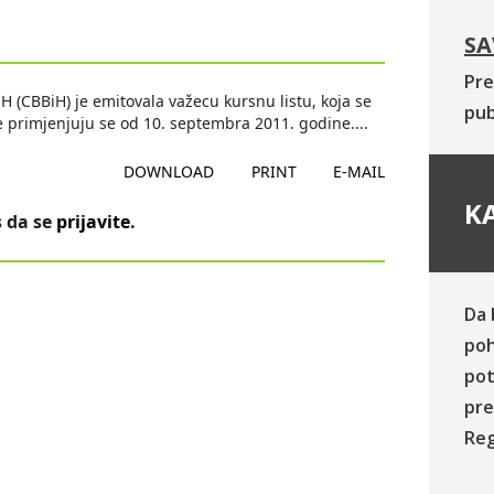
SA
Pre
(CBBiH) je emitovala važecu kursnu listu, koja se
pub
te primjenjuju se od 10. septembra 2011. godine.
...
DOWNLOAD
PRINT
E-MAIL
KA
 da se
prijavite
.
Da 
poh
pot
pre
Reg