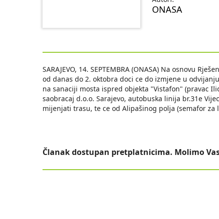
ONASA
SARAJEVO, 14. SEPTEMBRA (ONASA) Na osnovu Rješenja
od danas do 2. oktobra doci ce do izmjene u odvijan
na sanaciji mosta ispred objekta "Vistafon" (pravac Il
saobracaj d.o.o. Sarajevo, autobuska linija br.31e Vij
mijenjati trasu, te ce od Alipašinog polja (semafor za
Članak dostupan pretplatnicima. Molimo Vas