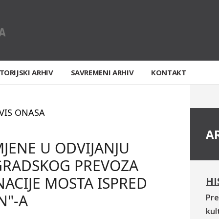
TORIJSKI ARHIV
SAVREMENI ARHIV
KONTAKT
VIS ONASA
A
MJENE U ODVIJANJU
GRADSKOG PREVOZA
ACIJE MOSTA ISPRED
HI
N"-A
Pre
kul