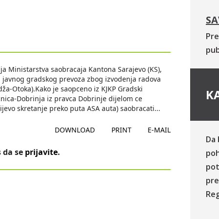
SA
Pre
pub
 Ministarstva saobracaja Kantona Sarajevo (KS),
ju javnog gradskog prevoza zbog izvodenja radova
idža-Otoka).Kako je saopceno iz KJKP Gradski
KA
ecnica-Dobrinja iz pravca Dobrinje dijelom ce
 lijevo skretanje preko puta ASA auta) saobracati
...
DOWNLOAD
PRINT
E-MAIL
Da 
 da se
prijavite
.
poh
pot
pre
Reg