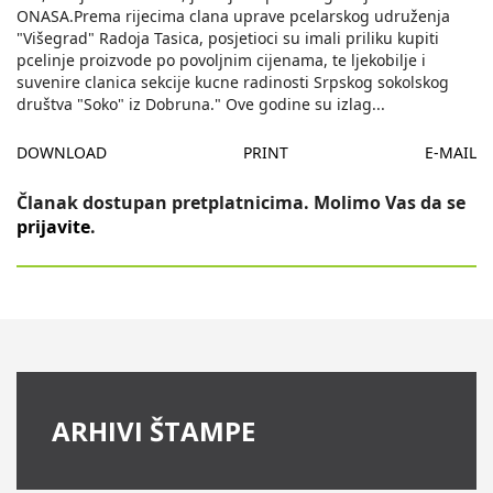
ONASA.Prema rijecima clana uprave pcelarskog udruženja
"Višegrad" Radoja Tasica, posjetioci su imali priliku kupiti
pcelinje proizvode po povoljnim cijenama, te ljekobilje i
suvenire clanica sekcije kucne radinosti Srpskog sokolskog
društva "Soko" iz Dobruna." Ove godine su izlag
...
DOWNLOAD
PRINT
E-MAIL
Članak dostupan pretplatnicima. Molimo Vas da se
prijavite
.
ARHIVI ŠTAMPE