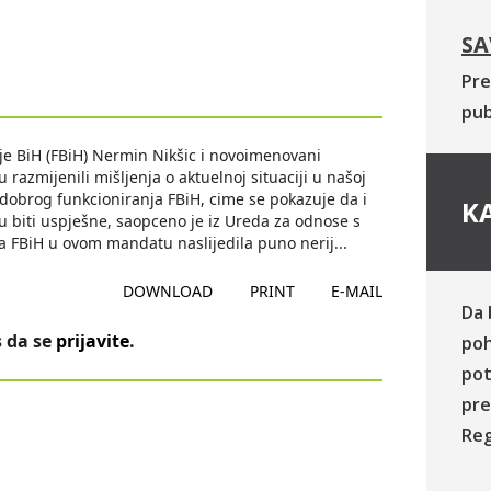
SA
Pre
pub
e BiH (FBiH) Nermin Nikšic i novoimenovani
razmijenili mišljenja o aktuelnoj situaciji u našoj
 dobrog funkcioniranja FBiH, cime se pokazuje da i
KA
 biti uspješne, saopceno je iz Ureda za odnose s
da FBiH u ovom mandatu naslijedila puno nerij
...
DOWNLOAD
PRINT
E-MAIL
Da 
 da se
prijavite
.
poh
pot
pre
Reg