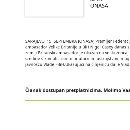
ONASA
SARAJEVO, 15. SEPTEMBRA (ONASA) Premijer Federacij
ambasador Velike Britanije u BiH Nigel Casey danas su 
zemlji.Britanski ambasador je ukazao na veliki znacaj
sredine s kompliciranim unutarnjim ustrojstvom mogu
javnošcu Vlade FBiH.Ukazujuci na cinjenicu da je Vla
Članak dostupan pretplatnicima. Molimo Vas