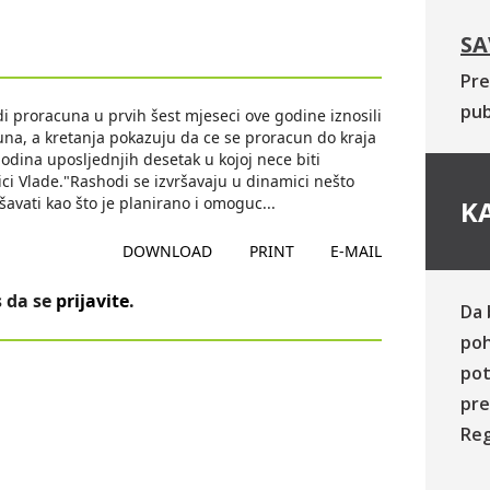
SA
Pre
pub
proracuna u prvih šest mjeseci ove godine iznosili
una, a kretanja pokazuju da ce se proracun do kraja
 godina uposljednjih desetak u kojoj nece biti
ci Vlade."Rashodi se izvršavaju u dinamici nešto
šavati kao što je planirano i omoguc
...
KA
DOWNLOAD
PRINT
E-MAIL
 da se
prijavite
.
Da 
poh
pot
pre
Reg