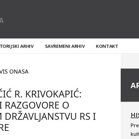
TORIJSKI ARHIV
SAVREMENI ARHIV
KONTAKT
VIS ONASA
A
ČIĆ R. KRIVOKAPIĆ:
I RAZGOVORE O
 DRŽAVLJANSTVU RS I
HI
RE
Pre
kul