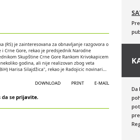
SA
Pre
pub
 (RS) je zainteresovana za obnavljanje razgovora o
 i Crne Gore, rekao je predsjednik Narodne
sjednikom Skupštine Crne Gore Rankom Krivokapicem
KA
nekoliko godina, ali nije realizovan zbog veta
H) Harisa Silajdžica", rekao je Radojicic novinari
...
DOWNLOAD
PRINT
E-MAIL
Da 
 da se
prijavite
.
poh
pot
pre
Reg