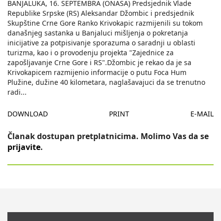
BANJALUKA, 16. SEPTEMBRA (ONASA) Predsjednik Vlade
Republike Srpske (RS) Aleksandar Džombic i predsjednik
Skupštine Crne Gore Ranko Krivokapic razmijenili su tokom
današnjeg sastanka u Banjaluci mišljenja o pokretanja
inicijative za potpisivanje sporazuma o saradnji u oblasti
turizma, kao i o provodenju projekta "Zajednice za
zapošljavanje Crne Gore i RS".Džombic je rekao da je sa
Krivokapicem razmijenio informacije o putu Foca Hum
Plužine, dužine 40 kilometara, naglašavajuci da se trenutno
radi
...
DOWNLOAD
PRINT
E-MAIL
Članak dostupan pretplatnicima. Molimo Vas da se
prijavite
.