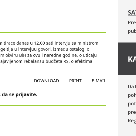
SA
Pre
pub
irace danas u 12.00 sati intervju sa ministrom
eltija u intervjuu govori, izmedu ostalog, o
 okviru BiH za ovu i naredne godine, o uticaju
KA
najavljenom rebalansu budžeta RS, o efektima
DOWNLOAD
PRINT
E-MAIL
Da 
 da se
prijavite
.
poh
pot
pre
Reg