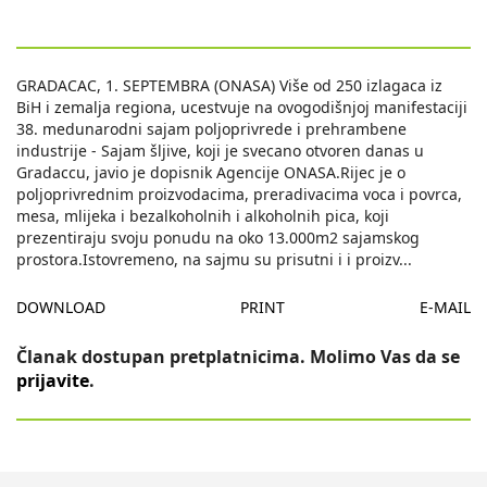
GRADACAC, 1. SEPTEMBRA (ONASA) Više od 250 izlagaca iz
BiH i zemalja regiona, ucestvuje na ovogodišnjoj manifestaciji
38. medunarodni sajam poljoprivrede i prehrambene
industrije - Sajam šljive, koji je svecano otvoren danas u
Gradaccu, javio je dopisnik Agencije ONASA.Rijec je o
poljoprivrednim proizvodacima, preradivacima voca i povrca,
mesa, mlijeka i bezalkoholnih i alkoholnih pica, koji
prezentiraju svoju ponudu na oko 13.000m2 sajamskog
prostora.Istovremeno, na sajmu su prisutni i i proizv
...
DOWNLOAD
PRINT
E-MAIL
Članak dostupan pretplatnicima. Molimo Vas da se
prijavite
.