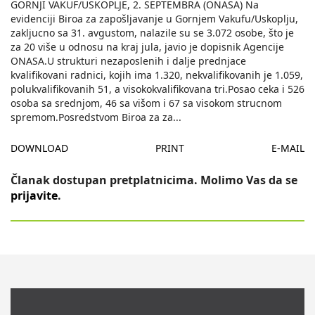
GORNJI VAKUF/USKOPLJE, 2. SEPTEMBRA (ONASA) Na
evidenciji Biroa za zapošljavanje u Gornjem Vakufu/Uskoplju,
zakljucno sa 31. avgustom, nalazile su se 3.072 osobe, što je
za 20 više u odnosu na kraj jula, javio je dopisnik Agencije
ONASA.U strukturi nezaposlenih i dalje prednjace
kvalifikovani radnici, kojih ima 1.320, nekvalifikovanih je 1.059,
polukvalifikovanih 51, a visokokvalifikovana tri.Posao ceka i 526
osoba sa srednjom, 46 sa višom i 67 sa visokom strucnom
spremom.Posredstvom Biroa za za
...
DOWNLOAD
PRINT
E-MAIL
Članak dostupan pretplatnicima. Molimo Vas da se
prijavite
.