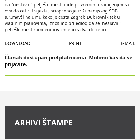
da "neslavni" pelješki most bude privremeno zamijenjen sa
dva do cetiri trajekta, priopceno je iz županijskog SDP-
a."Imavši na umu kako je cesta Zagreb Dubrovnik tek u
vladinim planovima, iznosimo prijedlog da se 'neslavni'
pelješki most zamijeniprivremeno s dva do cetiri t
...
DOWNLOAD
PRINT
E-MAIL
Članak dostupan pretplatnicima. Molimo Vas da se
prijavite
.
ARHIVI ŠTAMPE